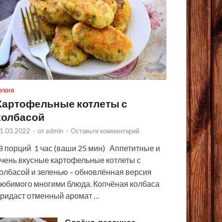
УХНЯ
Картофельные котлеты с
колбасой
1.03.2022
-
от
admin
-
Оставьте комментарий
 порций 1 час (ваши 25 мин) Аппетитные и
чень вкусные картофельные котлеты с
олбасой и зеленью – обновлённая версия
юбимого многими блюда. Копчёная колбаса
ридаст отменный аромат …