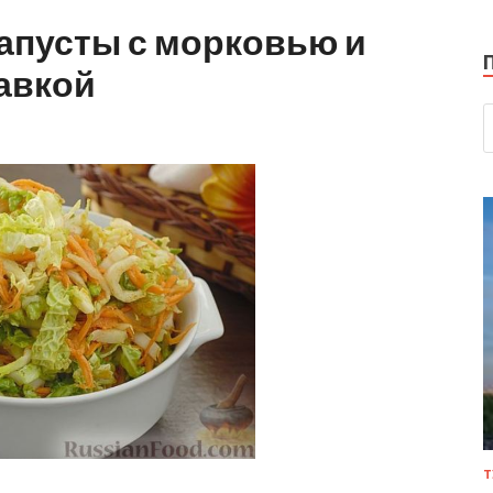
капусты с морковью и
авкой
Т