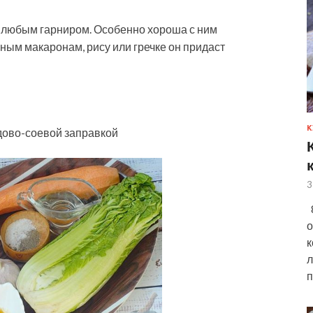
 с любым гарниром. Особенно хороша с ним
рным макаронам, рису или гречке он придаст
К
едово-соевой заправкой
3
8
о
к
л
п