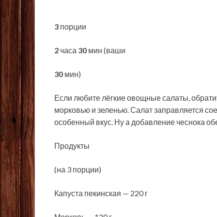
3
порции
2
часа
30
мин (ваши
30
мин)
Если любите лёгкие овощные салаты, обратит
морковью и зеленью. Салат заправляется со
особенный вкус. Ну а добавление
чеснока об
Продукты
(на 3 порции)
Капуста пекинская — 220 г
Морковь — 120 г