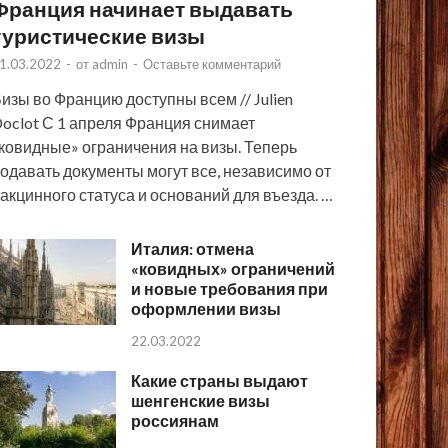
Франция начинает выдавать
туристические визы
1.03.2022
-
от
admin
-
Оставьте комментарий
изы во Францию доступны всем // Julien
oclot С 1 апреля Франция снимает
ковидные» ограничения на визы. Теперь
одавать документы могут все, независимо от
акцинного статуса и оснований для въезда. …
Италия: отмена
«ковидных» ограничений
и новые требования при
оформлении визы
22.03.2022
Какие страны выдают
шенгенские визы
россиянам