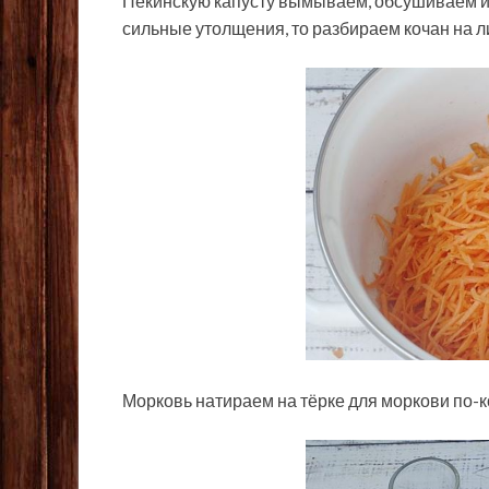
Пекинскую капусту вымываем, обсушиваем и 
сильные утолщения, то разбираем кочан на л
Морковь натираем на тёрке для моркови по-к