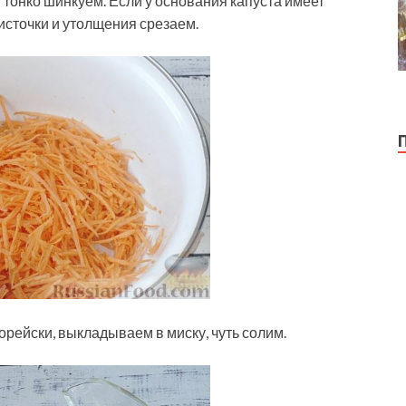
тонко шинкуем. Если у основания капуста имеет
источки и утолщения срезаем.
орейски, выкладываем в миску, чуть солим.