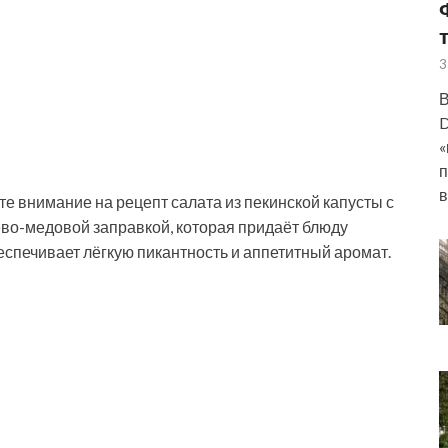
3
В
D
«
п
в
е внимание на рецепт салата из пекинской капусты с
ево-медовой заправкой, которая придаёт блюду
еспечивает лёгкую пикантность и аппетитный аромат.