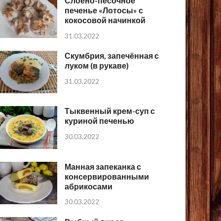
Слоёно-песочное
печенье «Лотосы» с
кокосовой начинкой
31.03.2022
Скумбрия, запечённая с
луком (в рукаве)
31.03.2022
Тыквенный крем-суп с
куриной печенью
30.03.2022
Манная запеканка с
консервированными
абрикосами
30.03.2022