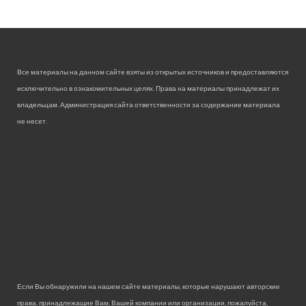
Все материалы на данном сайте взяты из открытых источников и предоставляются
исключительно в ознакомительных целях. Права на материалы принадлежат их
владельцам. Администрация сайта ответственности за содержание материала
не несет.
Если Вы обнаружили на нашем сайте материалы, которые нарушают авторские
права, принадлежащие Вам, Вашей компании или организации, пожалуйста,