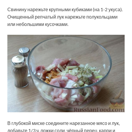
Свинину нарежьте крупными кубиками (на 1-2 укуса).
Очищенный репчатый лук нарежьте полукольцами
или небольшими кусочками.
В глубокой миске соедините нарезанное мясо и лук,
добавьте 1/3 ч. ложки соли, чёрный перец, карри и