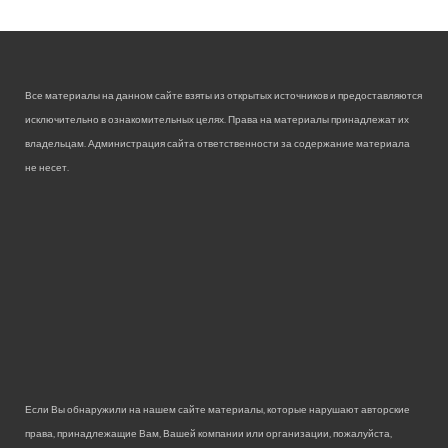
Все материалы на данном сайте взяты из открытых источников и предоставляются
исключительно в ознакомительных целях. Права на материалы принадлежат их
владельцам. Администрация сайта ответственности за содержание материала
не несет.
Если Вы обнаружили на нашем сайте материалы, которые нарушают авторские
права, принадлежащие Вам, Вашей компании или организации, пожалуйста,