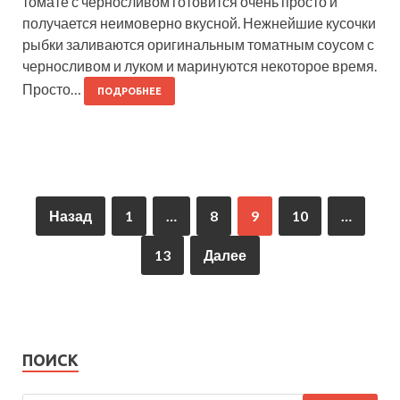
томате с черносливом готовится очень просто и
получается неимоверно вкусной. Нежнейшие кусочки
рыбки заливаются оригинальным томатным соусом с
черносливом и луком и маринуются некоторое время.
Просто…
ПОДРОБНЕЕ
Назад
1
…
8
9
10
…
13
Далее
ПОИСК