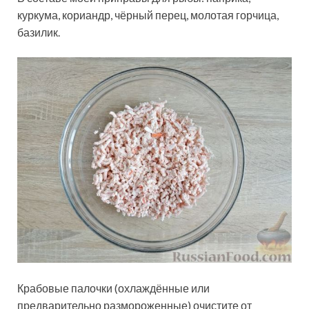
куркума, кориандр, чёрный перец, молотая горчица,
базилик.
Крабовые палочки (охлаждённые или
предварительно размороженные) очистите от