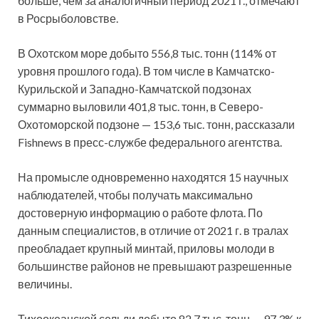
больше, чем за аналогичный период 2021 г., отмечают
в Росрыболовстве.
В Охотском море добыто 556,8 тыс. тонн (114% от
уровня прошлого года). В том числе в Камчатско-
Курильской и Западно-Камчатской подзонах
суммарно выловили 401,8 тыс. тонн, в Северо-
Охотоморской подзоне — 153,6 тыс. тонн, рассказали
Fishnews в пресс-службе федерального агентства.
На промысле одновременно находятся 15 научных
наблюдателей, чтобы получать максимально
достоверную информацию о работе флота. По
данным специалистов, в отличие от 2021 г. в тралах
преобладает крупный минтай, приловы молоди в
большинстве районов не превышают разрешенные
величины.
Тихоокеанской сельди добыто 82,7 тыс. тонн — 97,3% к