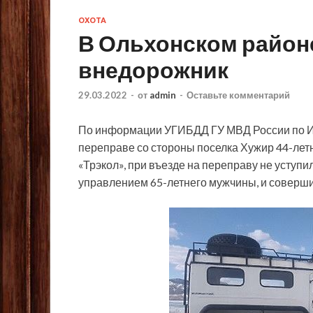
ОХОТА
В Ольхонском районе
внедорожник
29.03.2022
-
от
admin
-
Оставьте комментарий
По информации УГИБДД ГУ МВД России по Ир
переправе со стороны поселка Хужир 44-лет
«Трэкол», при въезде на переправу не уступ
управлением
65-летнего мужчины, и соверш