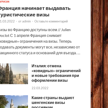
УРИЗМ
Франция начинает выдавать
туристические визы
1.03.2022
-
от
admin
-
Оставьте комментарий
изы во Францию доступны всем // Julien
oclot С 1 апреля Франция снимает
ковидные» ограничения на визы. Теперь
одавать документы могут все, независимо от
акцинного статуса и оснований для въезда. …
Италия: отмена
«ковидных» ограничений
и новые требования при
оформлении визы
22.03.2022
Какие страны выдают
шенгенские визы
россиянам