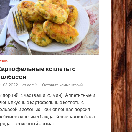
УХНЯ
Картофельные котлеты с
колбасой
1.03.2022
-
от
admin
-
Оставьте комментарий
 порций 1 час (ваши 25 мин) Аппетитные и
чень вкусные картофельные котлеты с
олбасой и зеленью – обновлённая версия
юбимого многими блюда. Копчёная колбаса
ридаст отменный аромат …