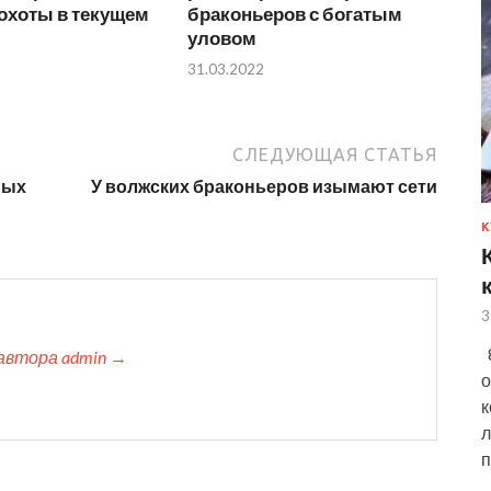
охоты в текущем
браконьеров с богатым
уловом
31.03.2022
СЛЕДУЮЩАЯ СТАТЬЯ
ных
У волжских браконьеров изымают сети
К
3
8
автора admin →
о
к
л
п