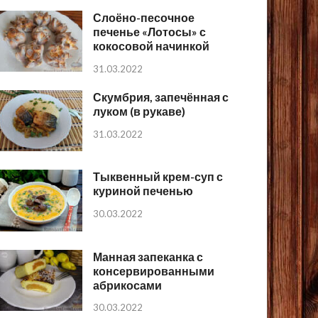
Слоёно-песочное
печенье «Лотосы» с
кокосовой начинкой
31.03.2022
Скумбрия, запечённая с
луком (в рукаве)
31.03.2022
Тыквенный крем-суп с
куриной печенью
30.03.2022
Манная запеканка с
консервированными
абрикосами
30.03.2022