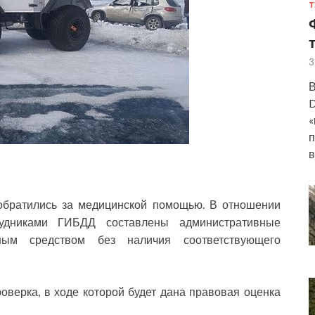
Т
3
В
D
«
п
в
обратились за медицинской помощью. В отношении
удниками ГИБДД составлены административные
ным средством без наличия соответствующего
верка, в ходе которой будет дана правовая оценка