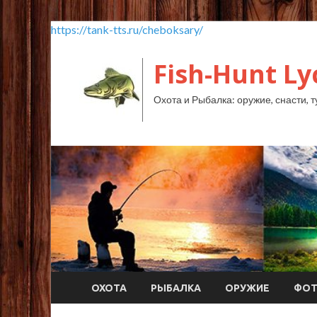
https://tank-tts.ru/cheboksary/
Fish-Hunt L
Охота и Рыбалка: оружие, снасти, т
ОХОТА
РЫБАЛКА
ОРУЖИЕ
ФО