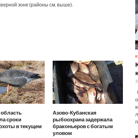
еверной зоне (районы см. выше).
К
3
8
о
к
 область
Азово-Кубанская
л
ла сроки
рыбоохрана задержала
п
охоты в текущем
браконьеров с богатым
уловом