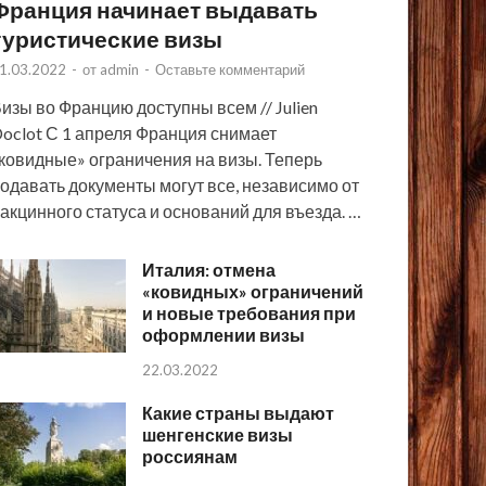
Франция начинает выдавать
туристические визы
1.03.2022
-
от
admin
-
Оставьте комментарий
изы во Францию доступны всем // Julien
oclot С 1 апреля Франция снимает
ковидные» ограничения на визы. Теперь
одавать документы могут все, независимо от
акцинного статуса и оснований для въезда. …
Италия: отмена
«ковидных» ограничений
и новые требования при
оформлении визы
22.03.2022
Какие страны выдают
шенгенские визы
россиянам