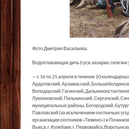
Фото Дмитрия
Васильева.
Водоплавающая дичь (гуси, казарки, селезни
— с 16 по 25 апреля в течение 10 календарны
Ардатовский, Арзамасский, Большеболдински
Володарский, Гагинский, Дальнеконстантинов
Лукояновский, Пильнинский, Сергачский, Сеч
муниципальные районы, Богородский, Бутурл
Павловский (за исключением охотничьих уг
организации охотников «Темино») и Починковс
Выкса, г. Кулебаки, г. Первомайск, Воротынс