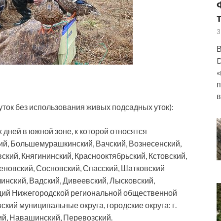
3
В
D
«
п
в
 уток без использования живых подсадных уток):
х дней в южной зоне, к которой относятся
й, Большемурашкинский, Вачский, Вознесенский,
ский, Княгининский, Краснооктябрьский, Кстовский,
еновский, Сосновский, Спасский, Шатковский
инский, Вадский, Дивеевский, Лысковский,
одий Нижегородской региональной общественной
кий муниципальные округа, городские округа: г.
кий, Навашинский, Перевозский.