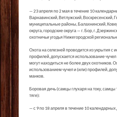
— 23 апреля по 2 мая в течение 10 календарн
Варнавинский, Ветлужский, Воскресенский, Г
муниципальные районы, Балахнинский, Кове
округа, городские округа — г. Бор, г. Дзержинс
охотничьи угодья Нижегородской региональн
Охота на селезней проводится из укрытия с 
профилей, допускается использование чучел 
могут находиться не более двух охотников. О
использованием чучел и (или) профилей, доп
манков.
Боровая дичь (самцы глухаря на току, самцы 
тяге):
— с 9 по 18 апреля в течение 10 календарных