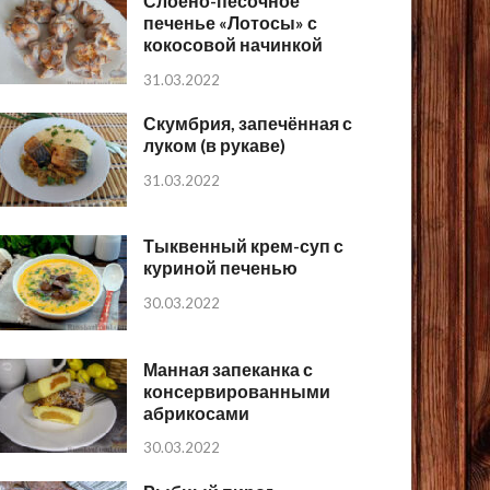
Слоёно-песочное
печенье «Лотосы» с
кокосовой начинкой
31.03.2022
Скумбрия, запечённая с
луком (в рукаве)
31.03.2022
Тыквенный крем-суп с
куриной печенью
30.03.2022
Манная запеканка с
консервированными
абрикосами
30.03.2022