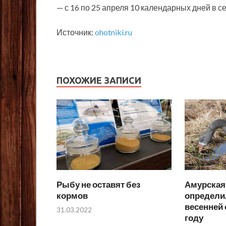
— с 16 по 25 апреля 10 календарных дней в с
Источник:
ohotniki.ru
ПОХОЖИЕ ЗАПИСИ
Рыбу не оставят без
Амурская
кормов
определи
весенней 
31.03.2022
году