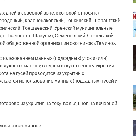
ых дней в северной зоне, к которой относятся
ородецкий, Краснобаковский, Тонкинский, Шарангский
рнинский, Тоншаевский, Уренский муниципальные
к, г. Чкаловск, г. Шахунья, Семеновский, Сокольский,
ой общественной организации охотников «Темино».
использованием манных (подсадных) уток и (или)
и духовых манков; в одном искусственном укрытии
хота на гусей проводится из укрытий с
ускается использование манных (подсадных) гусей и
тетерева из укрытия на току, вальдшнеп на вечерней
 дней в южной зоне,