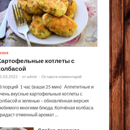
УХНЯ
Картофельные котлеты с
колбасой
1.03.2022
-
от
admin
-
Оставьте комментарий
 порций 1 час (ваши 25 мин) Аппетитные и
чень вкусные картофельные котлеты с
олбасой и зеленью – обновлённая версия
юбимого многими блюда. Копчёная колбаса
ридаст отменный аромат …