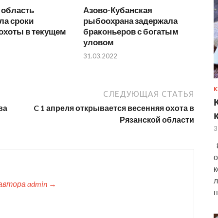
 область
Азово-Кубанская
ла сроки
рыбоохрана задержала
охоты в текущем
браконьеров с богатым
уловом
31.03.2022
К
СЛЕДУЮЩАЯ СТАТЬЯ
ва
C 1 апреля открывается весенняя охота в
Рязанской области
3
8
о
к
л
автора admin →
п