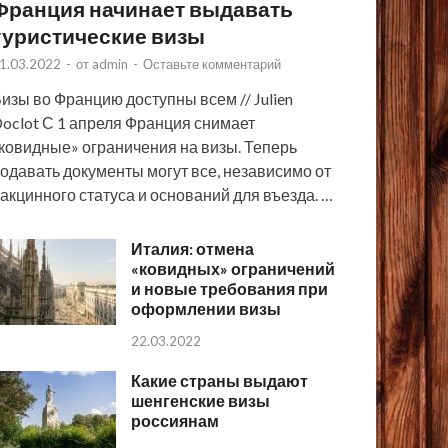
Франция начинает выдавать
туристические визы
1.03.2022
-
от
admin
-
Оставьте комментарий
изы во Францию доступны всем // Julien
oclot С 1 апреля Франция снимает
ковидные» ограничения на визы. Теперь
одавать документы могут все, независимо от
акцинного статуса и оснований для въезда. …
Италия: отмена
«ковидных» ограничений
и новые требования при
оформлении визы
22.03.2022
Какие страны выдают
шенгенские визы
россиянам