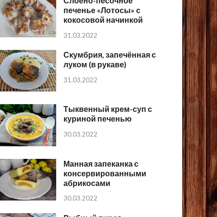
Слоёно-песочное
печенье «Лотосы» с
кокосовой начинкой
31.03.2022
Скумбрия, запечённая с
луком (в рукаве)
31.03.2022
Тыквенный крем-суп с
куриной печенью
30.03.2022
Манная запеканка с
консервированными
абрикосами
30.03.2022