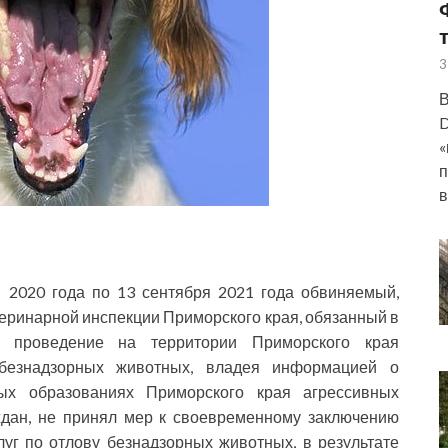
3
В
D
«
п
в
я 2020 года по 13 сентября 2021 года обвиняемый,
еринарной инспекции Приморского края, обязанный в
ь проведение на территории Приморского края
безнадзорных животных, владея информацией о
ых образованиях Приморского края агрессивных
ждан, не принял мер к своевременному заключению
уг по отлову безнадзорных животных, в результате