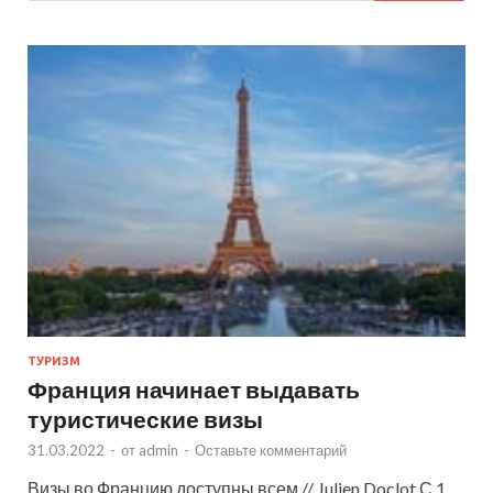
ТУРИЗМ
Франция начинает выдавать
туристические визы
31.03.2022
-
от
admin
-
Оставьте комментарий
Визы во Францию доступны всем // Julien Doclot С 1