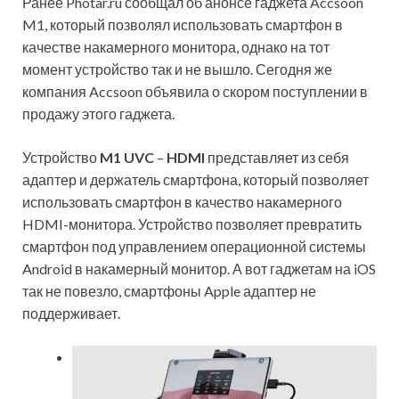
Ранее Photar.ru сообщал об анонсе гаджета Accsoon
M1, который позволял использовать смартфон в
качестве накамерного монитора, однако на тот
момент устройство так и не вышло. Сегодня же
компания Accsoon объявила о скором поступлении в
продажу этого гаджета.
Устройство
M1 UVC
–
HDMI
представляет из себя
адаптер и держатель смартфона, который позволяет
использовать смартфон в качество накамерного
HDMI-монитора. Устройство позволяет превратить
смартфон под управлением операционной системы
Android в накамерный монитор. А вот гаджетам на iOS
так не повезло, смартфоны Apple адаптер не
поддерживает.