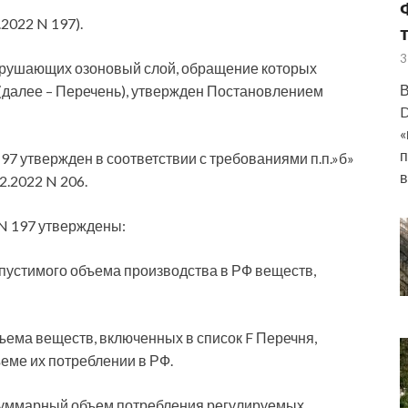
2022 N 197).
3
зрушающих озоновый слой, обращение которых
В
(далее – Перечень), утвержден Постановлением
D
«
п
97 утвержден в соответствии с требованиями п.п.»б»
в
2.2022 N 206.
N 197 утверждены:
пустимого объема производства в РФ веществ,
ъема веществ, включенных в список F Перечня,
ъеме их потреблении в РФ.
 суммарный объем потребления регулируемых