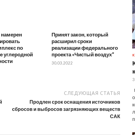
 намерен
Принят закон, который
ировать
расширил сроки
мплекс по
реализации федерального
е углеродной
проекта «Чистый воздух”
К
ности
30.03.2022
3
8
СЛЕДУЮЩАЯ СТАТЬЯ
о
й
Продлен срок оснащения источников
к
сбросов и выбросов загрязняющих веществ
л
САК
п