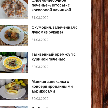
Слоёно-песочное
печенье «Лотосы» с
кокосовой начинкой
31.03.2022
Скумбрия, запечённая с
луком (в рукаве)
31.03.2022
Тыквенный крем-суп с
куриной печенью
30.03.2022
Манная запеканка с
консервированными
абрикосами
30.03.2022