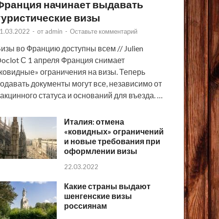
Франция начинает выдавать
туристические визы
1.03.2022
-
от
admin
-
Оставьте комментарий
изы во Францию доступны всем // Julien
oclot С 1 апреля Франция снимает
ковидные» ограничения на визы. Теперь
одавать документы могут все, независимо от
акцинного статуса и оснований для въезда. …
Италия: отмена
«ковидных» ограничений
и новые требования при
оформлении визы
22.03.2022
Какие страны выдают
шенгенские визы
россиянам