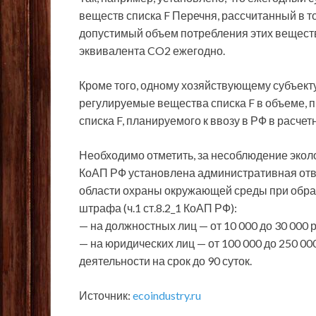
веществ списка F Перечня, рассчитанный в 
допустимый объем потребления этих веществ
эквивалента CO2 ежегодно.
Кроме того, одному хозяйствующему субъект
регулируемые вещества списка F в объеме,
списка F, планируемого к ввозу в РФ в расчет
Необходимо отметить, за несоблюдение эколо
КоАП РФ установлена административная отв
области охраны окружающей среды при обра
штрафа (ч.1 ст.8.2_1 КоАП РФ):
— на должностных лиц — от 10 000 до 30 000 р
— на юридических лиц — от 100 000 до 250 0
деятельности на срок до 90 суток.
Источник:
ecoindustry.ru