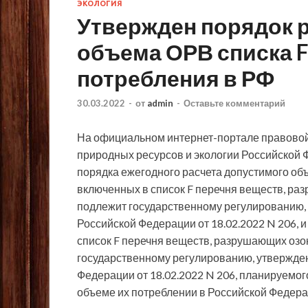
ЭКОЛОГИЯ
Утвержден порядок 
объема ОРВ списка F
потребления в РФ
30.03.2022
-
от
admin
-
Оставьте комментарий
На официальном интернет-портале правово
природных ресурсов и экологии Российской 
порядка ежегодного расчета допустимого об
включенных
в список F перечня веществ, р
подлежит государственному регулированию,
Российской Федерации от 18.02.2022 N 206, 
список F перечня веществ, разрушающих оз
государственному регулированию, утвержде
Федерации от 18.02.2022 N 206, планируемог
объеме их потреблении в Российской Федер