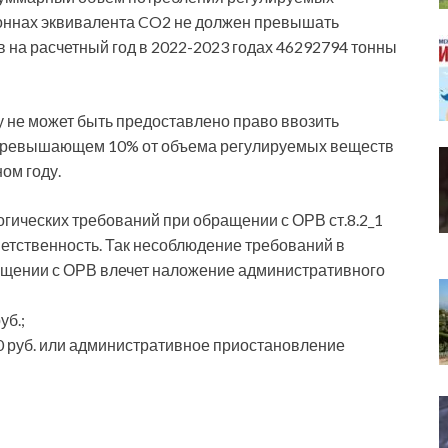
тоннах эквивалента CO2 не должен превышать
 на расчетный год в 2022-2023 годах 46292794 тонны
у не может быть предоставлено право ввозить
 превышающем 10% от объема регулируемых веществ
ном году.
гических требований при обращении с ОРВ ст.8.2_1
етственность. Так несоблюдение требований в
щении с ОРВ влечет наложение административного
уб.;
00 руб. или административное приостановление