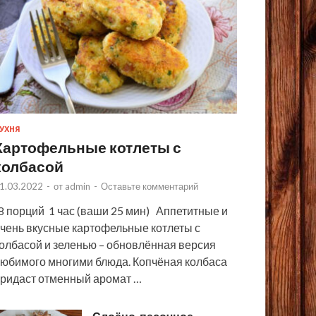
УХНЯ
Картофельные котлеты с
колбасой
1.03.2022
-
от
admin
-
Оставьте комментарий
 порций 1 час (ваши 25 мин) Аппетитные и
чень вкусные картофельные котлеты с
олбасой и зеленью – обновлённая версия
юбимого многими блюда. Копчёная колбаса
ридаст отменный аромат …