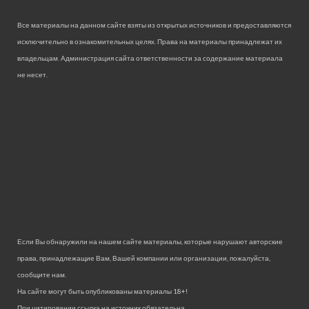
Все материалы на данном сайте взяты из открытых источников и предоставляются
исключительно в ознакомительных целях. Права на материалы принадлежат их
владельцам. Администрация сайта ответственности за содержание материала
не несет.
Если Вы обнаружили на нашем сайте материалы, которые нарушают авторские
права, принадлежащие Вам, Вашей компании или организации, пожалуйста,
сообщите нам.
На сайте могут быть опубликованы материалы 18+!
При цитировании ссылка на источник обязательна.