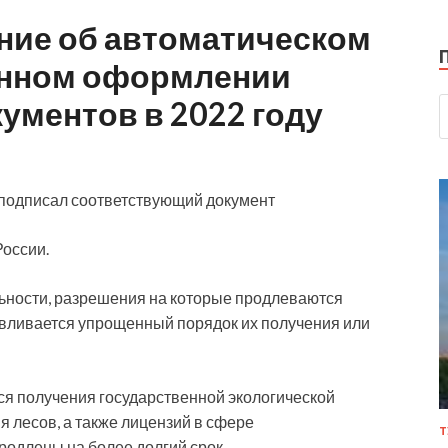
ние об автоматическом
енном оформлении
ументов в 2022 году
подписал соответствующий документ
России.
ьности, разрешения на которые продлеваются
авливается
упрощенный порядок их получения или
ся получения государственной экологической
 лесов, а также лицензий в сфере
Т
одлены на более долгий срок.