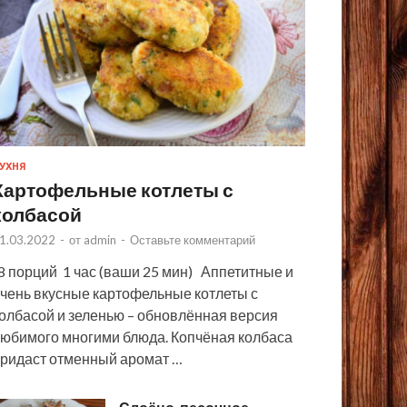
УХНЯ
Картофельные котлеты с
колбасой
1.03.2022
-
от
admin
-
Оставьте комментарий
 порций 1 час (ваши 25 мин) Аппетитные и
чень вкусные картофельные котлеты с
олбасой и зеленью – обновлённая версия
юбимого многими блюда. Копчёная колбаса
ридаст отменный аромат …