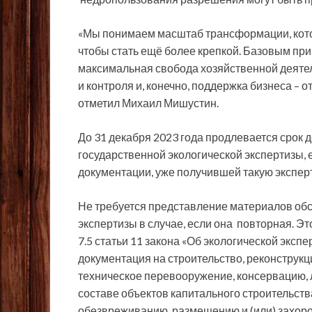
«Мы понимаем масштаб трансформации, котор
чтобы стать ещё более крепкой. Базовым пр
максимальная свобода хозяйственной деяте
и контроля и, конечно, поддержка бизнеса – 
отметил Михаил Мишустин.
До 31 декабря 2023 года продлевается срок
государственной экологической экспертизы, е
документации, уже получившей такую эксперт
Не требуется представление материалов обс
экспертизы в случае, если она повторная. Э
7.5 статьи 11 закона «Об экологической экс
документация на строительство, реконструкц
техническое перевооружение, консервацию,
составе объектов капитального строительств
обезвреживанию, размещению и (или) захор