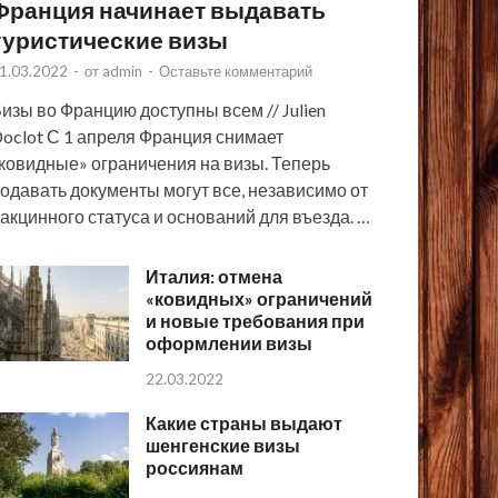
Франция начинает выдавать
туристические визы
1.03.2022
-
от
admin
-
Оставьте комментарий
изы во Францию доступны всем // Julien
oclot С 1 апреля Франция снимает
ковидные» ограничения на визы. Теперь
одавать документы могут все, независимо от
акцинного статуса и оснований для въезда. …
Италия: отмена
«ковидных» ограничений
и новые требования при
оформлении визы
22.03.2022
Какие страны выдают
шенгенские визы
россиянам