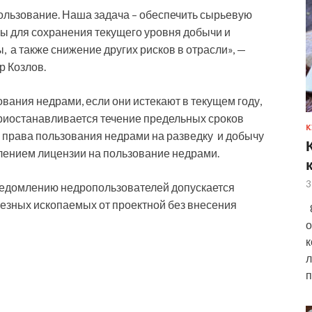
ользование. Наша задача – обеспечить сырьевую
ы для сохранения текущего уровня добычи и
 а также снижение других рисков в отрасли», —
р Козлов.
ания недрами, если они истекают в текущем году,
приостанавливается течение предельных сроков
К
 права пользования недрами на разведку и добычу
лением лицензии на пользование недрами.
3
ведомлению недропользователей допускается
езных ископаемых от проектной без внесения
8
о
к
л
п