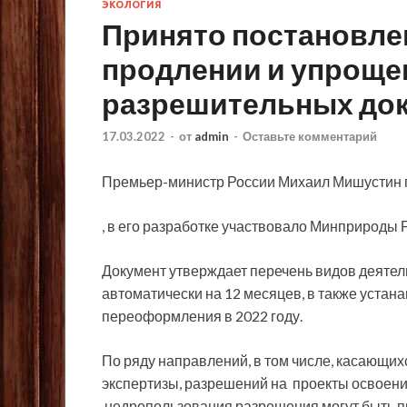
ЭКОЛОГИЯ
Принято постановле
продлении и упрощ
разрешительных док
17.03.2022
-
от
admin
-
Оставьте комментарий
Премьер-министр России Михаил Мишустин 
, в его разработке участвовало Минприроды 
Документ утверждает перечень видов деятел
автоматически на 12 месяцев, в также устан
переоформления в 2022 году.
По ряду направлений, в том числе, касающих
экспертизы, разрешений на проекты освоения
недропользования разрешения могут быть пр