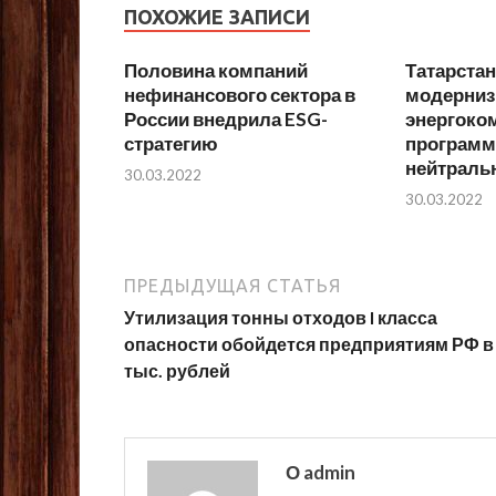
ПОХОЖИЕ ЗАПИСИ
Половина компаний
Татарстан
нефинансового сектора в
модерниз
России внедрила ESG-
энергоко
стратегию
программ
нейтраль
30.03.2022
30.03.2022
ПРЕДЫДУЩАЯ СТАТЬЯ
Утилизация тонны отходов I класса
опасности обойдется предприятиям РФ в
тыс. рублей
О admin