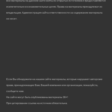
Все материалы на данном сайте взяты из открытых источников и предоставляются
исключительно в ознакомительных целях. Права на материалы принадлежат их
владельцам. Администрация сайта ответственности за содержание материала
не несет.
Если Вы обнаружили на нашем сайте материалы, которые нарушают авторские
права, принадлежащие Вам, Вашей компании или организации, пожалуйста,
сообщите нам.
На сайте могут быть опубликованы материалы 18+!
При цитировании ссылка на источник обязательна.